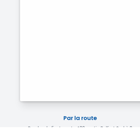
Par la route
Proche de l'autoroute A36, sortie Belfort Sud à 2
minutes.