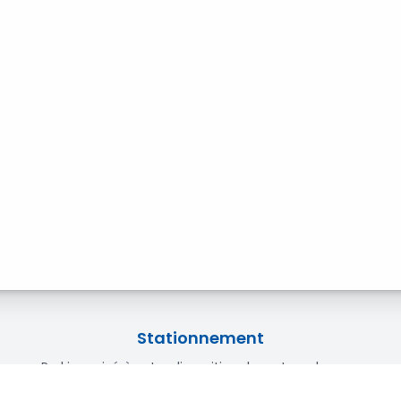
Stationnement
Parking privé à votre disposition devant nos locaux.